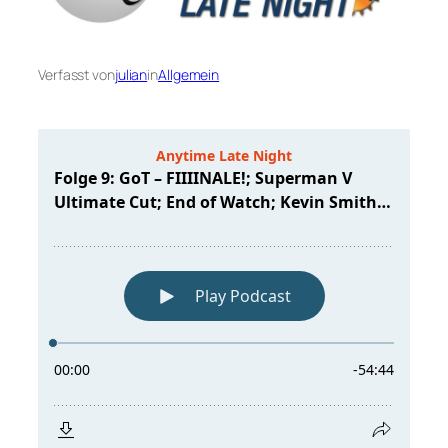
Verfasst von
julian
in
Allgemein