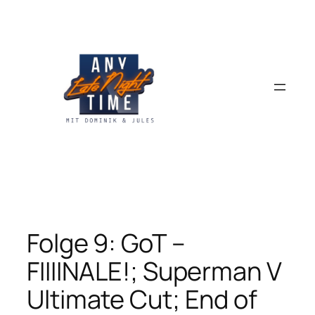
Zum
Inhalt
springen
Folge 9: GoT –
FIIIINALE!; Superman V
Ultimate Cut; End of