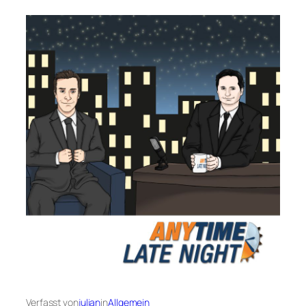
Verfasst von
julian
in
Allgemein