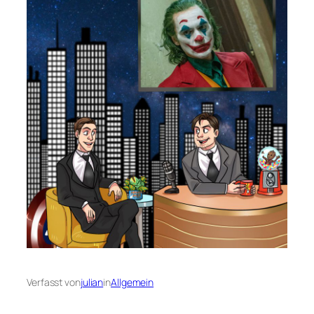
Verfasst von
julian
in
Allgemein