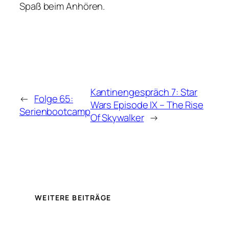
Spaß beim Anhören.
Kantinengespräch 7: Star
←
Folge 65:
Wars Episode IX – The Rise
Serienbootcamp
Of Skywalker
→
WEITERE BEITRÄGE