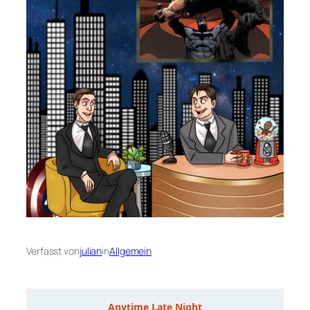
Verfasst von
julian
in
Allgemein