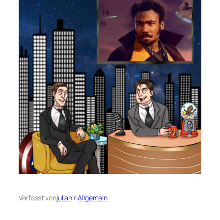
Verfasst von
julian
in
Allgemein